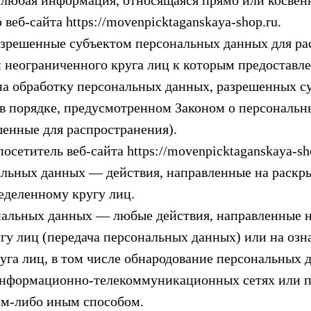
 любая информация, относящаяся прямо или косвен
еб-сайта https://movenpicktaganskaya-shop.ru.
разрешенные субъектом персональных данных для р
 неограниченного круга лиц к которым предоставл
 на обработку персональных данных, разрешенных 
 в порядке, предусмотренном Законом о персональн
енные для распространения).
осетитель веб-сайта https://movenpicktaganskaya-sh
нальных данных — действия, направленные на раск
еделенному кругу лиц.
ональных данных — любые действия, направленные 
гу лиц (передача персональных данных) или на оз
га лиц, в том числе обнародование персональных д
нформационно-телекоммуникационных сетях или п
им-либо иным способом.