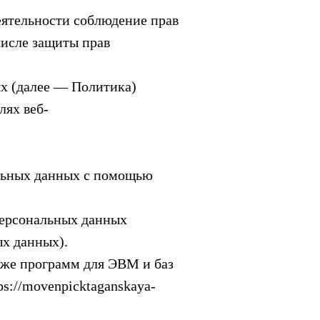
еятельности соблюдение прав
числе защиты прав
ых (далее — Политика)
лях веб-
альных данных с помощью
персональных данных
ых данных).
кже программ для ЭВМ и баз
s://movenpicktaganskaya-